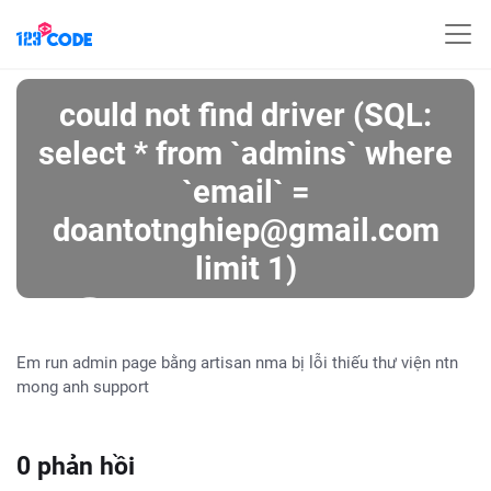
could not find driver (SQL:
select * from `admins` where
`email` =
doantotnghiep@gmail.com
limit 1)
by
Nguyễn Hùng
2023-05-03 23:10:33
Em run admin page bằng artisan nma bị lỗi thiếu thư viện ntn
mong anh support
0 phản hồi