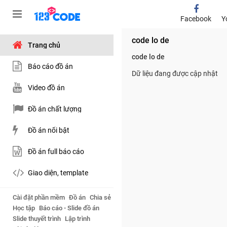
Facebook
Y
code lo de
Trang chủ
code lo de
Báo cáo đồ án
Dữ liệu đang được cập nhật
Video đồ án
Đồ án chất lượng
Đồ án nổi bật
Đồ án full báo cáo
Giao diện, template
Cài đặt phần mềm
Đồ án
Chia sẻ
Học tập
Báo cáo - Slide đồ án
Slide thuyết trình
Lập trình