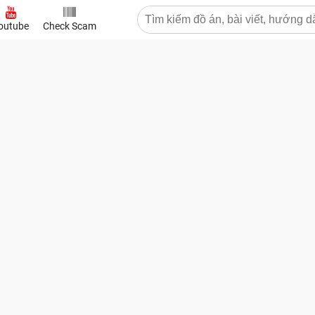
outube
Check Scam