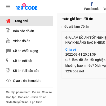
Facebook
Y
mức giá làm đồ án
Trang chủ
mức giá làm đồ án
Báo cáo đồ án
GIÁ LÀM ĐỒ ÁN TỐT NGHI
Video đồ án
NAY KHOẢNG BAO NHIÊU?
Chia sẻ
Đồ án chất lượng
2022-08-11 20:51:39
Giá làm đồ án tốt nghiệ
Đồ án nổi bật
khoảng bao nhiêu? Dịch vụ 
Đồ án full báo cáo
123code.net
Giao diện, template
Cài đặt phần mềm
Đồ án
Chia sẻ
Học tập
Báo cáo - Slide đồ án
Slide thuyết trình
Lập trình