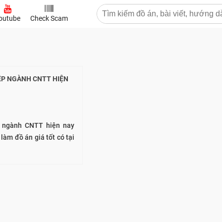
outube
Check Scam
ỆP NGÀNH CNTT HIỆN
p ngành CNTT hiện nay
làm đồ án giá tốt có tại