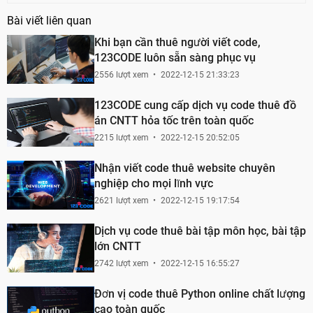
Bài viết liên quan
Khi bạn cần thuê người viết code,
123CODE luôn sẵn sàng phục vụ
2556 lượt xem
2022-12-15 21:33:23
123CODE cung cấp dịch vụ code thuê đồ
án CNTT hỏa tốc trên toàn quốc
2215 lượt xem
2022-12-15 20:52:05
Nhận viết code thuê website chuyên
nghiệp cho mọi lĩnh vực
2621 lượt xem
2022-12-15 19:17:54
Dịch vụ code thuê bài tập môn học, bài tập
lớn CNTT
2742 lượt xem
2022-12-15 16:55:27
Đơn vị code thuê Python online chất lượng
cao toàn quốc