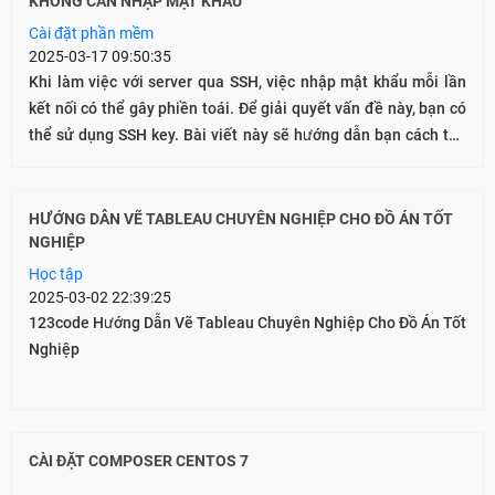
KHÔNG CẦN NHẬP MẬT KHẨU
Cài đặt phần mềm
2025-03-17 09:50:35
Khi làm việc với server qua SSH, việc nhập mật khẩu mỗi lần
kết nối có thể gây phiền toái. Để giải quyết vấn đề này, bạn có
thể sử dụng SSH key. Bài viết này sẽ hướng dẫn bạn cách tạo
và thêm SSH key vào server của mình.
HƯỚNG DẪN VẼ TABLEAU CHUYÊN NGHIỆP CHO ĐỒ ÁN TỐT
NGHIỆP
Học tập
2025-03-02 22:39:25
123code Hướng Dẫn Vẽ Tableau Chuyên Nghiệp Cho Đồ Án Tốt
Nghiệp
CÀI ĐẶT COMPOSER CENTOS 7