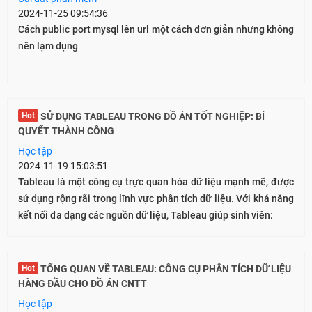
2024-11-25 09:54:36
Cách public port mysql lên url một cách đơn giản nhưng không
nên lạm dụng
Hot
SỬ DỤNG TABLEAU TRONG ĐỒ ÁN TỐT NGHIỆP: BÍ
QUYẾT THÀNH CÔNG
Học tập
2024-11-19 15:03:51
Tableau là một công cụ trực quan hóa dữ liệu mạnh mẽ, được
sử dụng rộng rãi trong lĩnh vực phân tích dữ liệu. Với khả năng
kết nối đa dạng các nguồn dữ liệu, Tableau giúp sinh viên:
Hot
TỔNG QUAN VỀ TABLEAU: CÔNG CỤ PHÂN TÍCH DỮ LIỆU
HÀNG ĐẦU CHO ĐỒ ÁN CNTT
Học tập