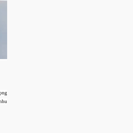
ọng
 nhu