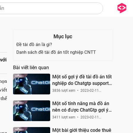
Mục lục
Đề tài đồ án là gì?
Danh sách đề tài đồ án tốt nghiệp CNTT
với
Bài viết liên quan
Một số gợi ý đề tài đồ án tốt
chọn
nghiệp do Chatgtp support
viết
gợi ý
3836 lượt xem
2023-02-11
15:32:22
 thể
Một số tính năng mà đồ án
nên có được ChatGtp gợi ý
cho chúng ta
3411 lượt xem
2023-02-11
12:54:01
Một bài giới thiệu code thuê