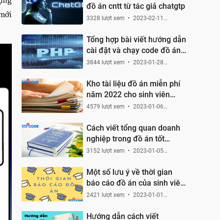
dụng
đồ án cntt từ tác giả chatgtp
 mới
3328 lượt xem
2023-02-11
11:46:40
Tổng hợp bài viết hướng dẫn
cài đặt và chạy code đồ án
bằng php hoạc laravel
3844 lượt xem
2023-01-28
10:33:55
Kho tài liệu đồ án miễn phí
năm 2022 cho sinh viên
CNTT
4579 lượt xem
2023-01-06
00:12:09
Cách viết tổng quan doanh
nghiệp trong đồ án tốt
nghiệp
3152 lượt xem
2023-01-05
21:40:51
Một số lưu ý về thời gian
báo cáo đồ án của sinh viên
CNTT
2421 lượt xem
2023-01-01
22:02:55
Hướng dẫn cách viết