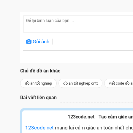
Gủi ảnh
Chủ đề đồ án khác
đồ án tốt nghiệp
đồ án tốt nghiệp cntt
viết code đồ á
Bài viết liên quan
123code.net - Tạo cảm giác an
123code.net
mang lại cảm giác an toàn nhất cho