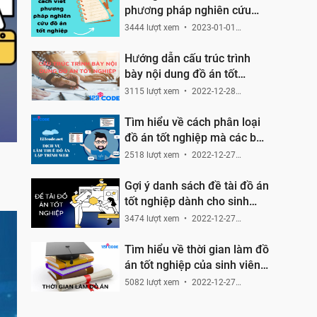
phương pháp nghiên cứu
trong bài đồ án tốt nghiệp
3444 lượt xem
2023-01-01
19:49:53
Hướng dẫn cấu trúc trình
bày nội dung đồ án tốt
nghiệp
3115 lượt xem
2022-12-28
16:04:00
Tìm hiểu về cách phân loại
đồ án tốt nghiệp mà các bạn
cần nắm
2518 lượt xem
2022-12-27
18:24:23
Gợi ý danh sách đề tài đồ án
tốt nghiệp dành cho sinh
viên CNTT
3474 lượt xem
2022-12-27
15:24:47
Tìm hiểu về thời gian làm đồ
án tốt nghiệp của sinh viên
CNTT
5082 lượt xem
2022-12-27
12:05:10