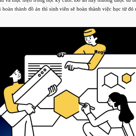
 cứu và thực hiện trong học kỳ cuối. Đồ án này thường được sử 
i hoàn thành đồ án
thì sinh viên sẽ hoàn thành việc học từ đó