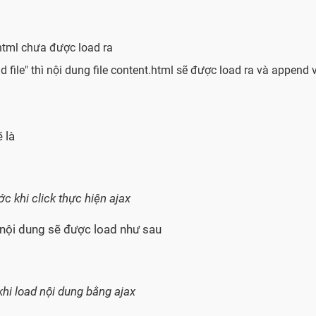
t.html chưa được load ra
ad file" thì nội dung file content.html sẽ được load ra và append 
ẽ là
c khi click thực hiện ajax
ì nội dung sẽ được load như sau
khi load nội dung bằng ajax