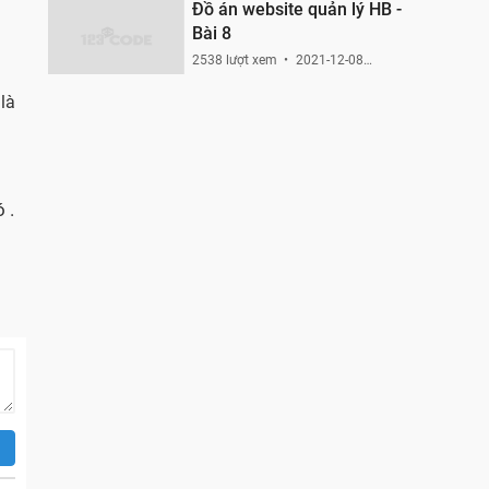
Đồ án website quản lý HB -
Bài 8
2538 lượt xem
2021-12-08
15:10:50
 là
 .