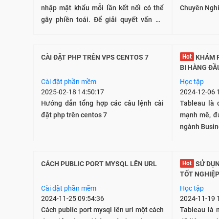
nhập mật khẩu mỗi lần kết nối có thể
Chuyên Nghi
gây phiền toái. Để giải quyết vấn đề
này, bạn có thể sử dụng SSH key. Bài
viết này sẽ hướng dẫn bạn cách tạo và
thêm SSH key vào server của mình.
CÀI ĐẶT PHP TRÊN VPS CENTOS 7
Hot
KHÁM PHÁ TABLEAU: PHẦN MỀM
BI HÀNG ĐẦ
VÀ TRỰC Q
Cài đặt phần mềm
Học tập
2025-02-18 14:50:17
2024-12-06 
Hướng dẫn tổng hợp các câu lệnh cài
Tableau là 
đặt php trên centos 7
mạnh mẽ, đư
ngành Busine
CÁCH PUBLIC PORT MYSQL LÊN URL
Hot
SỬ DỤNG TABLEAU TRONG ĐỒ ÁN
TỐT NGHIỆP
Cài đặt phần mềm
Học tập
2024-11-25 09:54:36
2024-11-19 
Cách public port mysql lên url một cách
Tableau là 