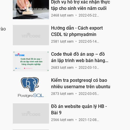
Dịch vụ hỗ trợ xác nhận thực
tập cho sinh viên năm cuối
2468 lượt xem
2022-05-22
11:12:11
Hướng dẫn - Cách export
vào
CSDL từ phpmyadmin
2581 lượt xem
2022-05-14
13:36:04
Code thuê đồ án asp – đồ
án lập trình web bán hàng
chuyên nghiệp
2683 lượt xem
2022-03-10
01:01:23
Kiểm tra postgresql có bao
nhiêu username trên ubuntu
2873 lượt xem
2022-03-05
00:55:00
Đồ án website quản lý HB -
Bài 9
2566 lượt xem
2021-12-08
15:24:47