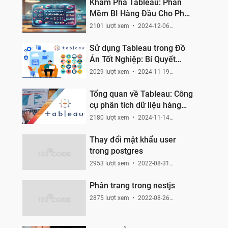
Khám Phá Tableau: Phần
Mềm BI Hàng Đầu Cho Phân
Tích Dữ Liệu và Trực Quan
2101 lượt xem
2024-12-06
11:40:11
Hoá
Sử dụng Tableau trong Đồ
Án Tốt Nghiệp: Bí Quyết
Thành Công
2029 lượt xem
2024-11-19
15:03:51
Tổng quan về Tableau: Công
cụ phân tích dữ liệu hàng
đầu cho đồ án CNTT
2180 lượt xem
2024-11-14
21:14:36
Thay đổi mật khẩu user
trong postgres
2953 lượt xem
2022-08-31
13:22:06
Phân trang trong nestjs
2875 lượt xem
2022-08-26
02:14:03