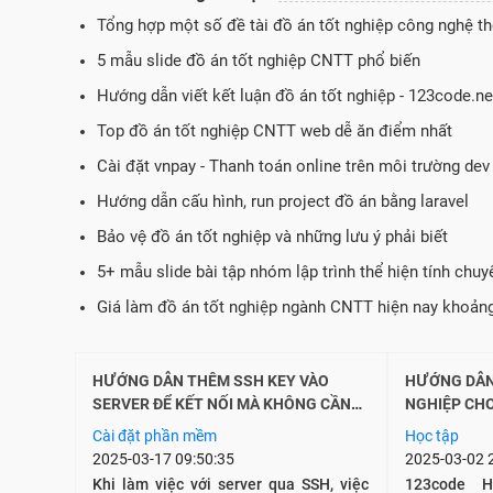
Tổng hợp một số đề tài đồ án tốt nghiệp công nghệ th
5 mẫu slide đồ án tốt nghiệp CNTT phổ biến
Hướng dẫn viết kết luận đồ án tốt nghiệp - 123code.n
Top đồ án tốt nghiệp CNTT web dễ ăn điểm nhất
Cài đặt vnpay - Thanh toán online trên môi trường dev
Hướng dẫn cấu hình, run project đồ án bằng laravel
Bảo vệ đồ án tốt nghiệp và những lưu ý phải biết
5+ mẫu slide bài tập nhóm lập trình thể hiện tính chuy
Giá làm đồ án tốt nghiệp ngành CNTT hiện nay khoản
HƯỚNG DẪN THÊM SSH KEY VÀO
HƯỚNG DẪN
SERVER ĐỂ KẾT NỐI MÀ KHÔNG CẦN
NGHIỆP CHO
NHẬP MẬT KHẨU
Cài đặt phần mềm
Học tập
2025-03-17 09:50:35
2025-03-02 
Khi làm việc với server qua SSH, việc
123code 