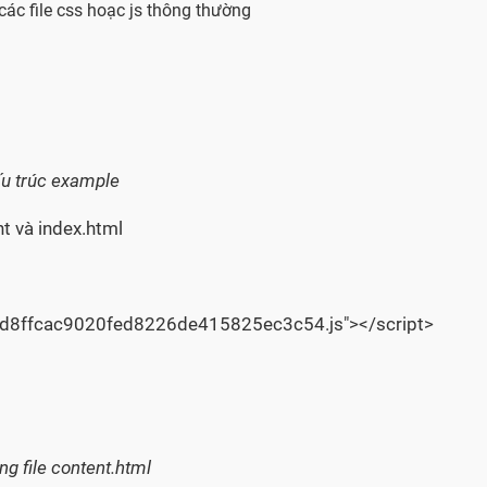
ác file css hoạc js thông thường
u trúc example
nt và index.html
NA/d8ffcac9020fed8226de415825ec3c54.js"></script>
ng file content.html