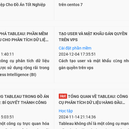
ệp Cho Đồ Án Tốt Nghiệp
trên centos 7
TẠO USER VÀ MẬT KHẨU GÁN QUYỀN
U CHO PHÂN TÍCH DỮ LIỆU
TRÊN VPS
UAN HOÁ
Cài đặt phần mềm
11:40:11
2024-12-04 17:35:51
công cụ phân tích dữ liệu
Cách tạo user và mật khẩu cũng nh
ợc sử dụng rộng rãi trong
gán quyền trên vps
ss Intelligence (BI)
Hot
TỔNG QUAN VỀ TABLEAU: CÔNG
: BÍ QUYẾT THÀNH CÔNG
CỤ PHÂN TÍCH DỮ LIỆU HÀNG ĐẦU
CHO ĐỒ ÁN CNTT
Học tập
15:03:51
2024-11-14 21:14:36
một công cụ trực quan hóa
Tableau không chỉ là một công cụ mạn