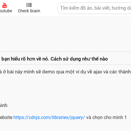
outube
Check Scam
c bạn hiểu rõ hơn về nó. Cách sử dụng như thế nào
à ở bài này mình sẽ demo qua một ví dụ về ajax và các thành
mình
website
https://cdnjs.com/libraries/jquery/
và chọn cho mình 1