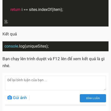
return
 i == sites.indexOf(item);

});
Kết quả
console
.log(uniqueSites);
Bạn chạy lên trình duyệt và F12 lên để xem kết quả là gì
nhé.
Gủi ảnh
BÌNH LUẬN