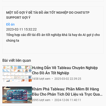
MỘT SỐ GỢI Ý ĐỀ TÀI ĐỒ ÁN TỐT NGHIỆP DO CHATGTP
SUPPORT GỢI Ý
Đồ án
2023-02-11 15:32:22
Tổng hợp các đề tài đồ án tốt nghiệp khá là hay do AI gợi ý cho
chúng ta
Bài viết liên quan
Hướng Dẫn Vẽ Tableau Chuyên Nghiệp
Cho Đồ Án Tốt Nghiệp
1658 lượt xem
2025-03-02 22:39:25
Khám Phá Tableau: Phần Mềm BI Hàng
Đầu Cho Phân Tích Dữ Liệu và Trực Quan
Hoá
2095 lượt xem
2024-12-06 11:40:11