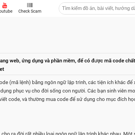
outube
Check Scam
trang web, ứng dụng và phần mềm, để có được mã code chấ
et
code (mã lệnh) bằng ngôn ngữ lập trình, các tiện ích khác để 
 dụng phục vụ cho đời sống con người. Các bạn sinh viên m
 viết code, và thường mua code để sử dụng cho mục đích họ
 cho ra đời rất nhiều loại ngôn ngữ lập trình khác nhau. Một