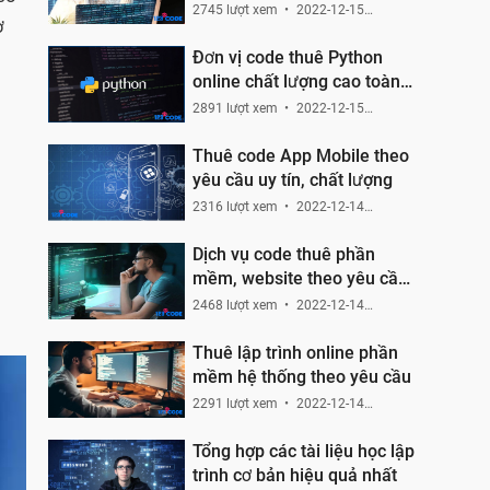
2745 lượt xem
2022-12-15
ơ
16:55:27
Đơn vị code thuê Python
online chất lượng cao toàn
quốc
2891 lượt xem
2022-12-15
11:27:55
Thuê code App Mobile theo
yêu cầu uy tín, chất lượng
2316 lượt xem
2022-12-14
23:04:58
Dịch vụ code thuê phần
mềm, website theo yêu cầu
tại 123code.net
2468 lượt xem
2022-12-14
22:06:07
Thuê lập trình online phần
mềm hệ thống theo yêu cầu
2291 lượt xem
2022-12-14
20:00:10
Tổng hợp các tài liệu học lập
trình cơ bản hiệu quả nhất