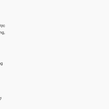
ược
ng,
ng
ợ