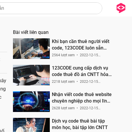
Bài viết liên quan
Khi bạn cần thuê người viết
code, 123CODE luôn sẵn
sàng phục vụ
2564 lượt xem
2022-12-15
t
21:33:23
123CODE cung cấp dịch vụ
code thuê đồ án CNTT hỏa
xây
tốc trên toàn quốc
2218 lượt xem
2022-12-15
20:52:05
ong
Nhận viết code thuê website
c
chuyên nghiệp cho mọi lĩnh
vực
2628 lượt xem
2022-12-15
19:17:54
Dịch vụ code thuê bài tập
môn học, bài tập lớn CNTT
 số