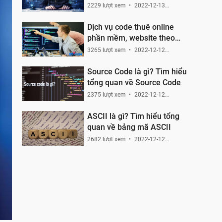
2229 lượt xem
2022-12-13
22:49:49
Dịch vụ code thuê online
phần mềm, website theo
yêu cầu
3265 lượt xem
2022-12-12
12:21:00
Source Code là gì? Tìm hiểu
tổng quan về Source Code
2375 lượt xem
2022-12-12
11:25:08
ASCII là gì? Tìm hiểu tổng
quan về bảng mã ASCII
2682 lượt xem
2022-12-12
10:33:19