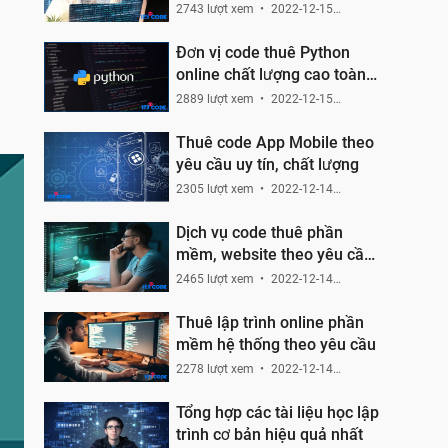
2743 lượt xem
2022-12-15
16:55:27
Đơn vị code thuê Python
online chất lượng cao toàn
quốc
2889 lượt xem
2022-12-15
11:27:55
Thuê code App Mobile theo
yêu cầu uy tín, chất lượng
2305 lượt xem
2022-12-14
23:04:58
Dịch vụ code thuê phần
mềm, website theo yêu cầu
tại 123code.net
2465 lượt xem
2022-12-14
22:06:07
Thuê lập trình online phần
mềm hệ thống theo yêu cầu
2278 lượt xem
2022-12-14
20:00:10
Tổng hợp các tài liệu học lập
trình cơ bản hiệu quả nhất