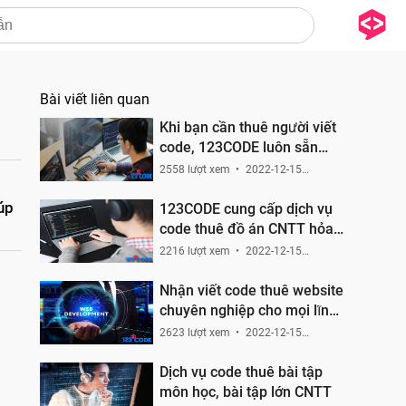
Bài viết liên quan
Khi bạn cần thuê người viết
code, 123CODE luôn sẵn
sàng phục vụ
2558 lượt xem
2022-12-15
21:33:23
úp
123CODE cung cấp dịch vụ
code thuê đồ án CNTT hỏa
tốc trên toàn quốc
2216 lượt xem
2022-12-15
20:52:05
Nhận viết code thuê website
chuyên nghiệp cho mọi lĩnh
vực
2623 lượt xem
2022-12-15
19:17:54
Dịch vụ code thuê bài tập
môn học, bài tập lớn CNTT