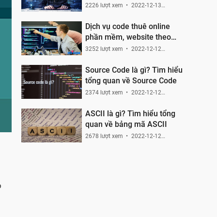
2226 lượt xem
2022-12-13
22:49:49
Dịch vụ code thuê online
phần mềm, website theo
yêu cầu
3252 lượt xem
2022-12-12
12:21:00
Source Code là gì? Tìm hiểu
tổng quan về Source Code
2374 lượt xem
2022-12-12
11:25:08
ASCII là gì? Tìm hiểu tổng
quan về bảng mã ASCII
2678 lượt xem
2022-12-12
10:33:19
o