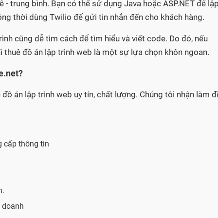
ễ - trung bình. Bạn có thể sử dụng Java hoặc ASP.NET để lậ
ồng thời dùng Twilio để gửi tin nhắn đến cho khách hàng.
rình cũng dễ tìm cách để tìm hiểu và viết code. Do đó, nếu
thì thuê đồ án lập trình web là một sự lựa chọn khôn ngoan.
e.net?
ồ án lập trình web uy tín, chất lượng. Chúng tôi nhận làm đ
 cấp thông tin
n.
h doanh