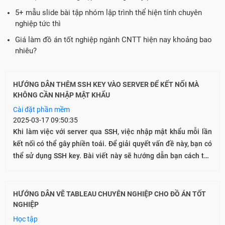
5+ mẫu slide bài tập nhóm lập trình thể hiện tính chuyên
nghiệp tức thì
Giá làm đồ án tốt nghiệp ngành CNTT hiện nay khoảng bao
nhiêu?
HƯỚNG DẪN THÊM SSH KEY VÀO SERVER ĐỂ KẾT NỐI MÀ
KHÔNG CẦN NHẬP MẬT KHẨU
Cài đặt phần mềm
2025-03-17 09:50:35
Khi làm việc với server qua SSH, việc nhập mật khẩu mỗi lần
kết nối có thể gây phiền toái. Để giải quyết vấn đề này, bạn có
thể sử dụng SSH key. Bài viết này sẽ hướng dẫn bạn cách tạo
và thêm SSH key vào server của mình.
HƯỚNG DẪN VẼ TABLEAU CHUYÊN NGHIỆP CHO ĐỒ ÁN TỐT
NGHIỆP
Học tập