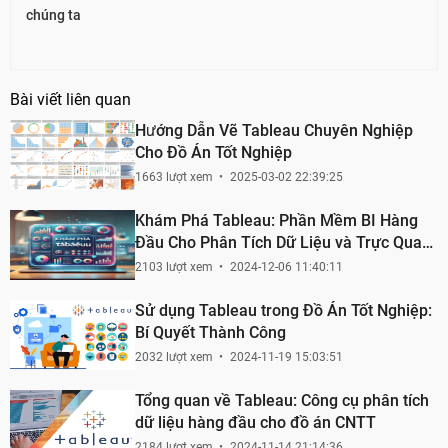
chúng ta
Bài viết liên quan
Hướng Dẫn Vẽ Tableau Chuyên Nghiệp
Cho Đồ Án Tốt Nghiệp
1663 lượt xem
2025-03-02 22:39:25
Khám Phá Tableau: Phần Mềm BI Hàng
Đầu Cho Phân Tích Dữ Liệu và Trực Quan
Hoá
2103 lượt xem
2024-12-06 11:40:11
Sử dụng Tableau trong Đồ Án Tốt Nghiệp:
Bí Quyết Thành Công
2032 lượt xem
2024-11-19 15:03:51
Tổng quan về Tableau: Công cụ phân tích
dữ liệu hàng đầu cho đồ án CNTT
2184 lượt xem
2024-11-14 21:14:36