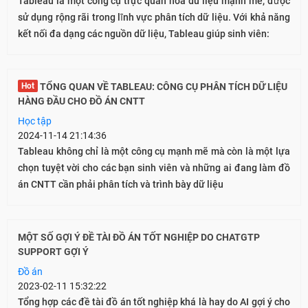
Tableau là một công cụ trực quan hóa dữ liệu mạnh mẽ, được
sử dụng rộng rãi trong lĩnh vực phân tích dữ liệu. Với khả năng
kết nối đa dạng các nguồn dữ liệu, Tableau giúp sinh viên:
Hot
TỔNG QUAN VỀ TABLEAU: CÔNG CỤ PHÂN TÍCH DỮ LIỆU
HÀNG ĐẦU CHO ĐỒ ÁN CNTT
Học tập
2024-11-14 21:14:36
Tableau không chỉ là một công cụ mạnh mẽ mà còn là một lựa
chọn tuyệt vời cho các bạn sinh viên và những ai đang làm đồ
án CNTT cần phải phân tích và trình bày dữ liệu
MỘT SỐ GỢI Ý ĐỀ TÀI ĐỒ ÁN TỐT NGHIỆP DO CHATGTP
SUPPORT GỢI Ý
Đồ án
2023-02-11 15:32:22
Tổng hợp các đề tài đồ án tốt nghiệp khá là hay do AI gợi ý cho