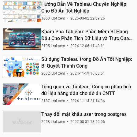
Hướng Dẫn Vẽ Tableau Chuyên Nghiệp
Cho Đồ Án Tốt Nghiệp
1663 lượt xem
2025-03-02 22:39:25
Khám Phá Tableau: Phần Mềm BI Hàng
Đầu Cho Phân Tích Dữ Liệu và Trực Quan
Hoá
2105 lượt xem
2024-12-06 11:40:11
Sử dụng Tableau trong Đồ Án Tốt Nghiệp:
Bí Quyết Thành Công
2032 lượt xem
2024-11-19 15:03:51
Tổng quan về Tableau: Công cụ phân tích
dữ liệu hàng đầu cho đồ án CNTT
2187 lượt xem
2024-11-14 21:14:36
Thay đổi mật khẩu user trong postgres
2958 lượt xem
2022-08-31 13:22:06