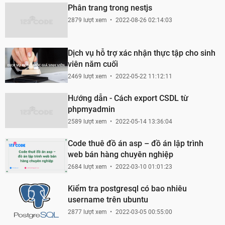
Phân trang trong nestjs
2879 lượt xem
2022-08-26 02:14:03
Dịch vụ hỗ trợ xác nhận thực tập cho sinh
viên năm cuối
2469 lượt xem
2022-05-22 11:12:11
Hướng dẫn - Cách export CSDL từ
phpmyadmin
2589 lượt xem
2022-05-14 13:36:04
Code thuê đồ án asp – đồ án lập trình
web bán hàng chuyên nghiệp
2684 lượt xem
2022-03-10 01:01:23
Kiểm tra postgresql có bao nhiêu
username trên ubuntu
2877 lượt xem
2022-03-05 00:55:00