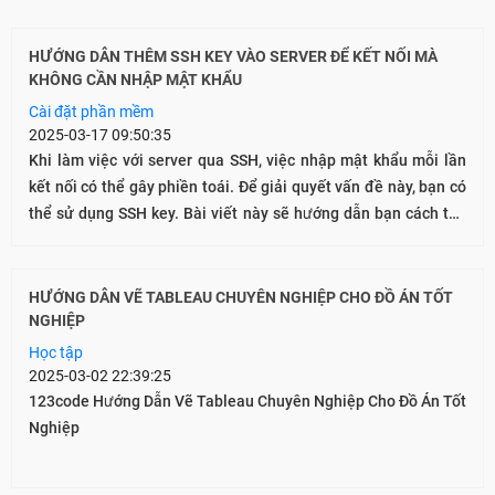
HƯỚNG DẪN THÊM SSH KEY VÀO SERVER ĐỂ KẾT NỐI MÀ
KHÔNG CẦN NHẬP MẬT KHẨU
Cài đặt phần mềm
2025-03-17 09:50:35
Khi làm việc với server qua SSH, việc nhập mật khẩu mỗi lần
kết nối có thể gây phiền toái. Để giải quyết vấn đề này, bạn có
thể sử dụng SSH key. Bài viết này sẽ hướng dẫn bạn cách tạo
và thêm SSH key vào server của mình.
HƯỚNG DẪN VẼ TABLEAU CHUYÊN NGHIỆP CHO ĐỒ ÁN TỐT
NGHIỆP
Học tập
2025-03-02 22:39:25
123code Hướng Dẫn Vẽ Tableau Chuyên Nghiệp Cho Đồ Án Tốt
Nghiệp