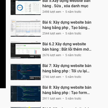
Bài 5:Xây dựng website bán
hàng . Sửa , xóa danh mục
2498 lượt xem
5 năm trước
Bài 6: Xây dựng website bán
hàng bằng php , Tạo bảng
user , admin , product
2544 lượt xem
5 năm trước
Bài 6.2 Xây dựng website
bán hàng : Bắt lỗi thêm mới
trùng nhau
2676 lượt xem
5 năm trước
Bài 7: Xây dựng website bán
hàng bằng php : Tối ưu lại
code
2746 lượt xem
5 năm trước
Bài 8: Xây dựng website bán
hàng bằng php : Tạo form
thêm , sửa sản phẩm
2911 lượt xem
5 năm trước