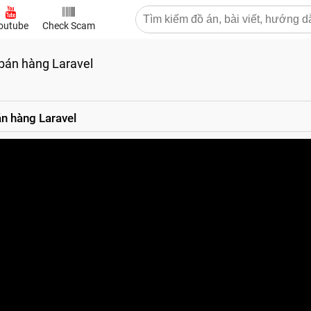
outube
Check Scam
 bán hàng Laravel
án hàng Laravel