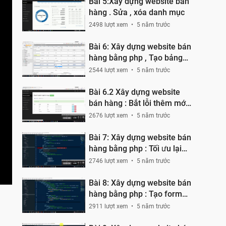
Bài 5:Xây dựng website bán
hàng . Sửa , xóa danh mục
2498 lượt xem
5 năm trước
Bài 6: Xây dựng website bán
hàng bằng php , Tạo bảng
user , admin , product
2544 lượt xem
5 năm trước
Bài 6.2 Xây dựng website
bán hàng : Bắt lỗi thêm mới
trùng nhau
2676 lượt xem
5 năm trước
Bài 7: Xây dựng website bán
hàng bằng php : Tối ưu lại
code
2746 lượt xem
5 năm trước
Bài 8: Xây dựng website bán
hàng bằng php : Tạo form
thêm , sửa sản phẩm
2911 lượt xem
5 năm trước