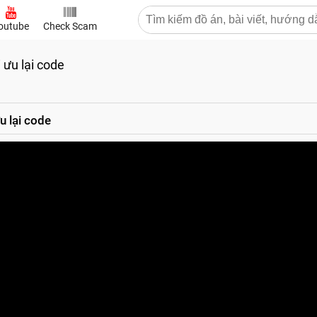
outube
Check Scam
 ưu lại code
u lại code