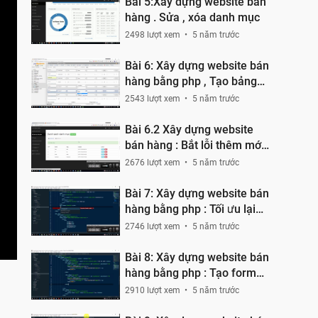
Bài 5:Xây dựng website bán
hàng . Sửa , xóa danh mục
2498 lượt xem
5 năm trước
Bài 6: Xây dựng website bán
hàng bằng php , Tạo bảng
user , admin , product
2543 lượt xem
5 năm trước
Bài 6.2 Xây dựng website
bán hàng : Bắt lỗi thêm mới
trùng nhau
2676 lượt xem
5 năm trước
Bài 7: Xây dựng website bán
hàng bằng php : Tối ưu lại
code
2746 lượt xem
5 năm trước
Bài 8: Xây dựng website bán
hàng bằng php : Tạo form
thêm , sửa sản phẩm
2910 lượt xem
5 năm trước