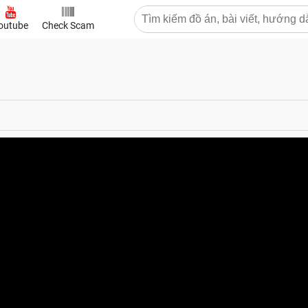
outube
Check Scam