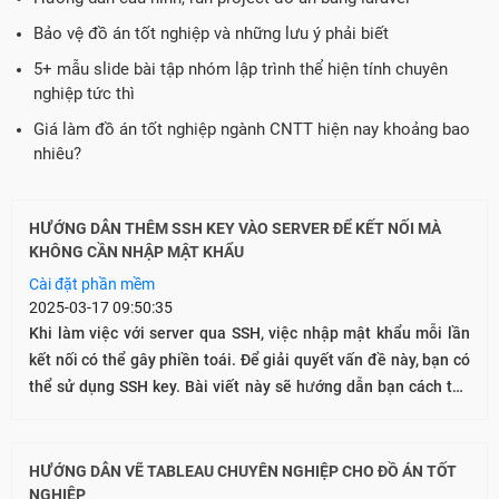
Bảo vệ đồ án tốt nghiệp và những lưu ý phải biết
5+ mẫu slide bài tập nhóm lập trình thể hiện tính chuyên
nghiệp tức thì
Giá làm đồ án tốt nghiệp ngành CNTT hiện nay khoảng bao
nhiêu?
HƯỚNG DẪN THÊM SSH KEY VÀO SERVER ĐỂ KẾT NỐI MÀ
KHÔNG CẦN NHẬP MẬT KHẨU
Cài đặt phần mềm
2025-03-17 09:50:35
Khi làm việc với server qua SSH, việc nhập mật khẩu mỗi lần
kết nối có thể gây phiền toái. Để giải quyết vấn đề này, bạn có
thể sử dụng SSH key. Bài viết này sẽ hướng dẫn bạn cách tạo
và thêm SSH key vào server của mình.
HƯỚNG DẪN VẼ TABLEAU CHUYÊN NGHIỆP CHO ĐỒ ÁN TỐT
NGHIỆP