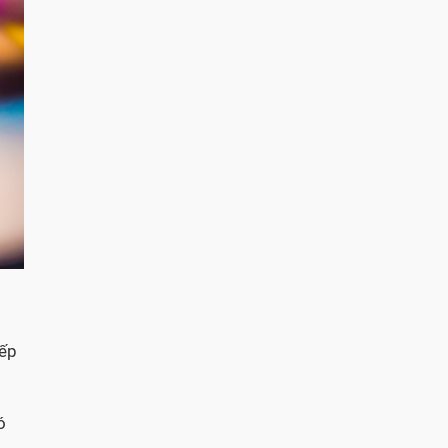
iếp
ó