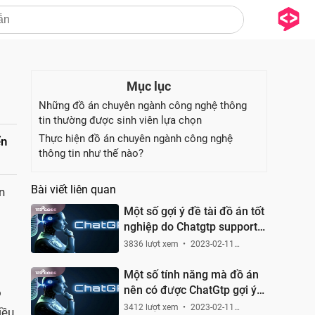
Mục lục
Những đồ án chuyên ngành công nghệ thông
tin thường được sinh viên lựa chọn
Thực hiện đồ án chuyên ngành công nghệ
ển
thông tin như thế nào?
Bài viết liên quan
n
Một số gợi ý đề tài đồ án tốt
nghiệp do Chatgtp support
gợi ý
3836 lượt xem
2023-02-11
15:32:22
Một số tính năng mà đồ án
nên có được ChatGtp gợi ý
ồ
cho chúng ta
3412 lượt xem
2023-02-11
iều