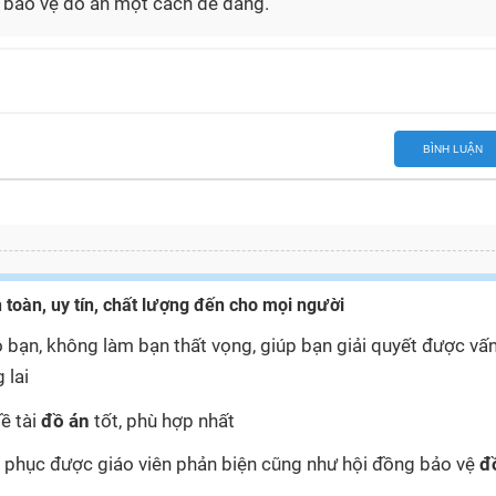
ỳ bảo vệ đồ án một cách dễ dàng.
BÌNH LUẬN
 toàn, uy tín, chất lượng đến cho mọi người
 bạn, không làm bạn thất vọng, giúp bạn giải quyết được vấ
 lai
ề tài
đồ án
tốt, phù hợp nhất
yết phục được giáo viên phản biện cũng như hội đồng bảo vệ
đ