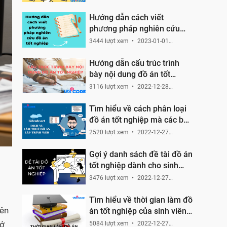
22:02:55
Hướng dẫn cách viết
phương pháp nghiên cứu
trong bài đồ án tốt nghiệp
3444 lượt xem
2023-01-01
19:49:53
Hướng dẫn cấu trúc trình
bày nội dung đồ án tốt
nghiệp
3116 lượt xem
2022-12-28
16:04:00
Tìm hiểu về cách phân loại
đồ án tốt nghiệp mà các bạn
cần nắm
2520 lượt xem
2022-12-27
18:24:23
Gợi ý danh sách đề tài đồ án
tốt nghiệp dành cho sinh
viên CNTT
3476 lượt xem
2022-12-27
15:24:47
Tìm hiểu về thời gian làm đồ
iên
án tốt nghiệp của sinh viên
CNTT
sở
5084 lượt xem
2022-12-27