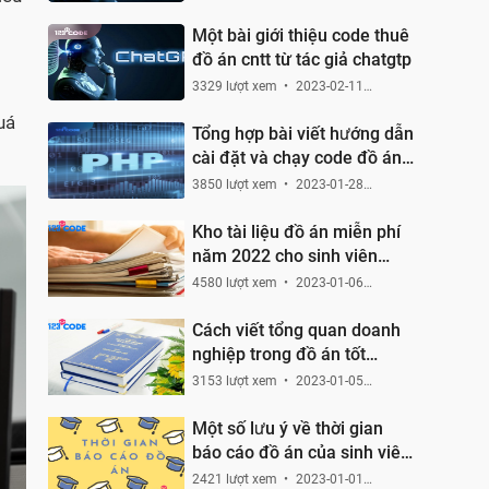
12:54:01
Một bài giới thiệu code thuê
đồ án cntt từ tác giả chatgtp
3329 lượt xem
2023-02-11
11:46:40
uá
Tổng hợp bài viết hướng dẫn
cài đặt và chạy code đồ án
bằng php hoạc laravel
3850 lượt xem
2023-01-28
10:33:55
Kho tài liệu đồ án miễn phí
năm 2022 cho sinh viên
CNTT
4580 lượt xem
2023-01-06
00:12:09
Cách viết tổng quan doanh
nghiệp trong đồ án tốt
nghiệp
3153 lượt xem
2023-01-05
21:40:51
Một số lưu ý về thời gian
báo cáo đồ án của sinh viên
CNTT
2421 lượt xem
2023-01-01