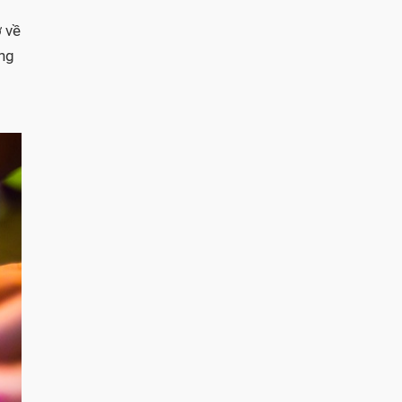
ợ về
ờng