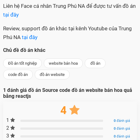
Liên hệ Face cá nhân Trung Phú NA để được tư vấn đồ án
tại đây
Review, support đồ án khác tại kênh Youtube của Trung
Phú NA
tại đây
Chủ đề đồ án khác
Đồ án tốt nghiệp
website bán hoa
đồ án
code đồ án
đồ án website
1
đánh giá đồ án
Source code đồ án website bán hoa quả
bằng reactjs
4
1
0
đánh giá
2
0
đánh giá
3
0
đánh giá