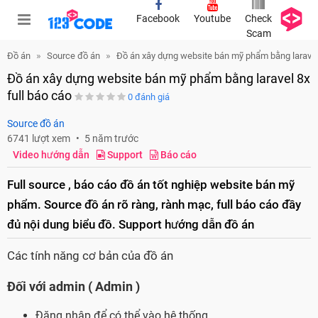
Facebook
Youtube
Check
Scam
Đồ án
Source đồ án
Đồ án xây dựng website bán mỹ phẩm bằng laravel 
Đồ án xây dựng website bán mỹ phẩm bằng laravel 8x
full báo cáo
0 đánh giá
Source đồ án
6741 lượt xem
5 năm trước
Video hướng dẫn
Support
Báo cáo
Full source , báo cáo đồ án tốt nghiệp website bán mỹ
phẩm. Source đồ án rõ ràng, rành mạc, full báo cáo đầy
đủ nội dung biểu đồ. Support hướng dẫn đồ án
Các tính năng cơ bản của đồ án
Đối với admin ( Admin )
Đăng nhập để có thể vào hệ thống