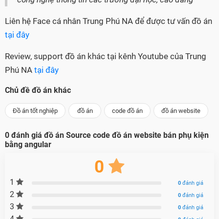
Liên hệ Face cá nhân Trung Phú NA để được tư vấn đồ án
tại đây
Review, support đồ án khác tại kênh Youtube của Trung
Phú NA
tại đây
Chủ đề đồ án khác
Đồ án tốt nghiệp
đồ án
code đồ án
đồ án website
0
đánh giá đồ án
Source code đồ án website bán phụ kiện
bằng angular
0
1
0
đánh giá
2
0
đánh giá
3
0
đánh giá
4